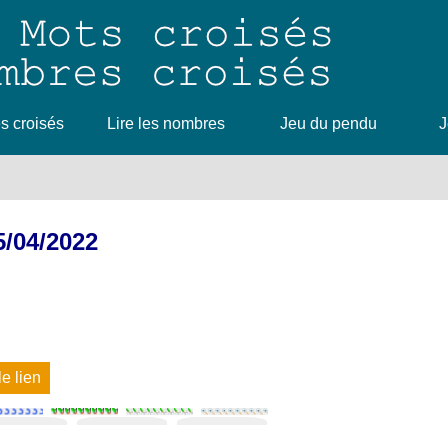
 croisés
Lire les nombres
Jeu du pendu
J
5/04/2022
le lien
1
2
3