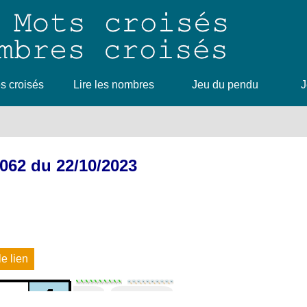
 croisés
Lire les nombres
Jeu du pendu
J
062 du 22/10/2023
le lien
1
2
3