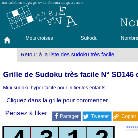
Mots croisés
Sukodu
Nombres
Retour à la
liste des sudoku très facile
Grille de Sudoku très facile N° SD146 
Mini sudoku hyper facile pour initier les enfants.
Cliquez dans la grille pour commencer.
Pensez à liker :
Partager
Tweeter
Copier 