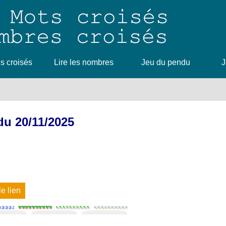
 croisés
Lire les nombres
Jeu du pendu
J
du 20/11/2025
le lien
1
2
3