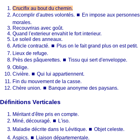
Crucifix au bout du chemin.
Accomplir d'autres volontés.
⏹
En impose aux personnes
morales.
Recouvriras avec goût.
Quand l'exterieur envahit le fort interieur.
Le soleil des anneaux.
Article contracté.
⏹
Plus on le fait grand plus on est petit.
Lieux de refuge.
Près des pâquerettes.
⏹
Tissu qui sert d'enveloppe.
Oblige.
Civière.
⏹
Qui lui appartiennent.
Fin du mouvement de la casse.
Chère union.
⏹
Banque anonyme des paysans.
Définitions Verticales
Méritant d'être pris en compte.
Miné, découragé.
⏹
L'iso.
Maladie décrite dans le Lévitique.
⏹
Objet celeste.
Aspics.
⏹
Liaison départementale.