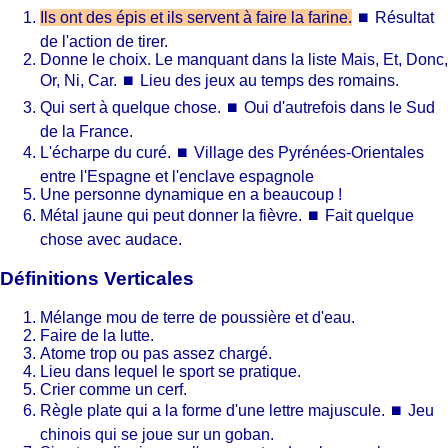
Ils ont des épis et ils servent à faire la farine.
⏹
Résultat
de l'action de tirer.
Donne le choix. Le manquant dans la liste Mais, Et, Donc,
Or, Ni, Car.
⏹
Lieu des jeux au temps des romains.
Qui sert à quelque chose.
⏹
Oui d'autrefois dans le Sud
de la France.
L'écharpe du curé.
⏹
Village des Pyrénées-Orientales
entre l'Espagne et l'enclave espagnole
Une personne dynamique en a beaucoup !
Métal jaune qui peut donner la fièvre.
⏹
Fait quelque
chose avec audace.
Définitions Verticales
Mélange mou de terre de poussière et d'eau.
Faire de la lutte.
Atome trop ou pas assez chargé.
Lieu dans lequel le sport se pratique.
Crier comme un cerf.
Règle plate qui a la forme d'une lettre majuscule.
⏹
Jeu
chinois qui se joue sur un goban.