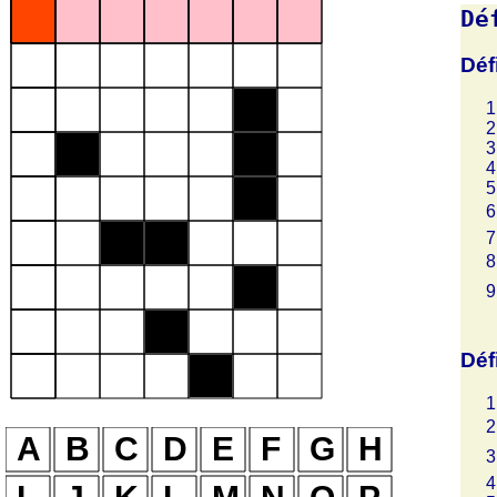
Dé
Déf
Déf