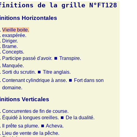
finitions de la grille N°FT128
initions Horizontales
Vieille boite.
exaspérée.
Diriger.
Brame.
Concepts.
Participe passé d'avoir.
⏹
Transpire.
Manquée.
Sorti du scrutin.
⏹
Titre anglais.
Contenant cylindrique à anse.
⏹
Fort dans son
domaine.
initions Verticales
Concurrentes de fin de course.
Équidé à longues oreilles.
⏹
De la dualité.
Il prête sa plume.
⏹
Acheva.
Lieu de vente de la pêche.