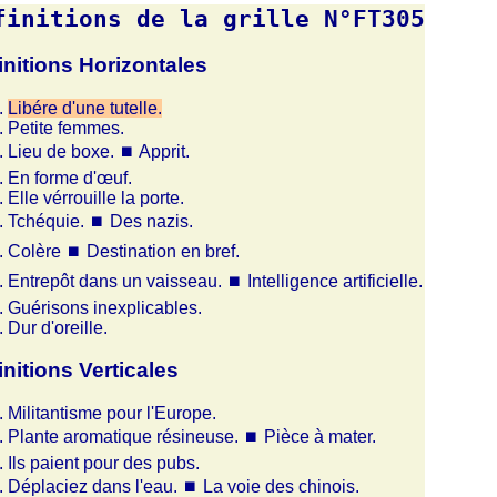
finitions de la grille N°FT305
initions Horizontales
Libére d'une tutelle.
Petite femmes.
Lieu de boxe.
⏹
Apprit.
En forme d'œuf.
Elle vérrouille la porte.
Tchéquie.
⏹
Des nazis.
Colère
⏹
Destination en bref.
Entrepôt dans un vaisseau.
⏹
Intelligence artificielle.
Guérisons inexplicables.
Dur d'oreille.
initions Verticales
Militantisme pour l'Europe.
Plante aromatique résineuse.
⏹
Pièce à mater.
Ils paient pour des pubs.
Déplaciez dans l'eau.
⏹
La voie des chinois.