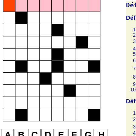
Dé
Déf
Déf