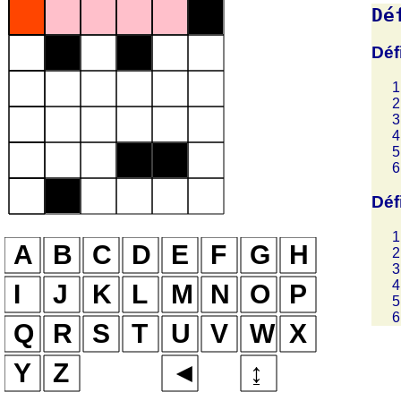
Dé
Déf
Déf