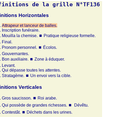
finitions de la grille N°TF136
initions Horizontales
Attrapeur et lanceur de balles.
Inscription funéraire.
Mouilla la chemise.
⏹
Pratique religieuse formelle.
Final.
Pronom personnel.
⏹
Écolos.
Gouvernantes.
Bon auxiliaire.
⏹
Zone à éduquer.
Levant.
Qui dépasse toutes les attentes.
Stratagème.
⏹
Un envoi vers la cible.
initions Verticales
Gros saucisson.
⏹
Roi arabe.
Qui possède de grandes richesses.
⏹
Dévêtu.
Contestât.
⏹
Déchets dans les urines.