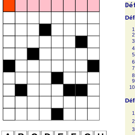
Dé
Déf
Déf