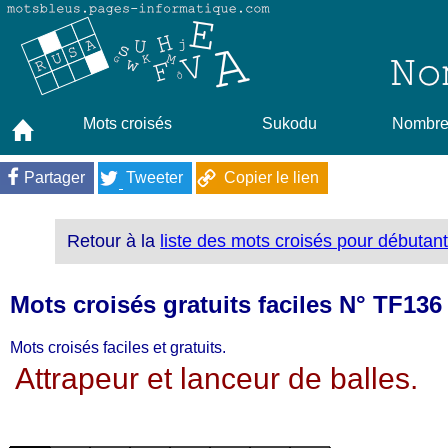
Mots croisés
Sukodu
Nombres
Partager
Tweeter
Copier le lien
Retour à la
liste des mots croisés pour débutan
Mots croisés gratuits faciles N° TF136
Mots croisés faciles et gratuits.
Attrapeur et lanceur de balles.