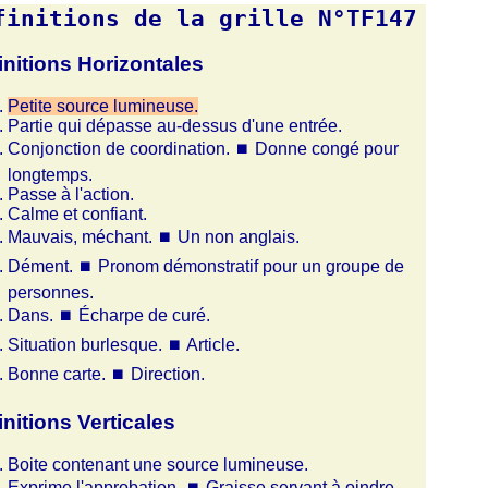
finitions de la grille N°TF147
initions Horizontales
Petite source lumineuse.
Partie qui dépasse au-dessus d'une entrée.
Conjonction de coordination.
⏹
Donne congé pour
longtemps.
Passe à l'action.
Calme et confiant.
Mauvais, méchant.
⏹
Un non anglais.
Dément.
⏹
Pronom démonstratif pour un groupe de
personnes.
Dans.
⏹
Écharpe de curé.
Situation burlesque.
⏹
Article.
Bonne carte.
⏹
Direction.
initions Verticales
Boite contenant une source lumineuse.
Exprime l'approbation.
⏹
Graisse servant à oindre.