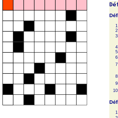
Dé
Déf
Déf