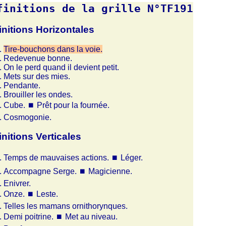
finitions de la grille N°TF191
initions Horizontales
Tire-bouchons dans la voie.
Redevenue bonne.
On le perd quand il devient petit.
Mets sur des mies.
Pendante.
Brouiller les ondes.
Cube.
⏹
Prêt pour la fournée.
Cosmogonie.
initions Verticales
Temps de mauvaises actions.
⏹
Léger.
Accompagne Serge.
⏹
Magicienne.
Enivrer.
Onze.
⏹
Leste.
Telles les mamans ornithorynques.
Demi poitrine.
⏹
Met au niveau.