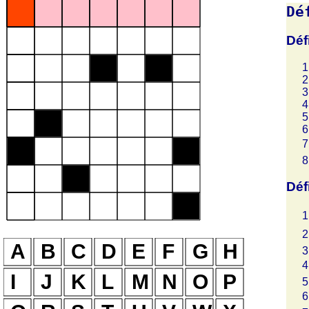
Dé
Déf
Déf