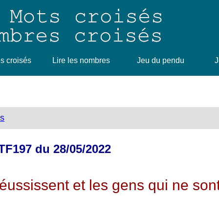
 croisés
Lire les nombres
Jeu du pendu
J
ts
 TF197 du 28/05/2022
éussissent et les gens qui ne sont 