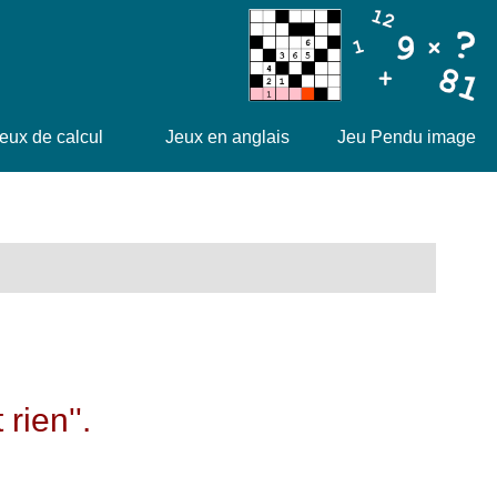
eux de calcul
Jeux en anglais
Jeu Pendu image
rien''.