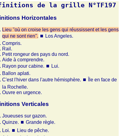
finitions de la grille N°TF197
initions Horizontales
Lieu ''où on croise les gens qui réussissent et les gens
qui ne sont rien''.
⏹
Los Angeles.
Compris.
Rail.
Petit rongeur des pays du nord.
Aide à comprendre.
Rayon pour cabine.
⏹
Lui.
Ballon aplati.
C'est l'hiver dans l'autre hémisphère.
⏹
Île en face de
la Rochelle.
Ouvre en urgence.
initions Verticales
Joueuses sur gazon.
Quinze.
⏹
Grande règle.
Loi.
⏹
Lieu de pêche.