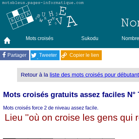
Mots croisés
Sukodu
Nombres
Partager
Tweeter
Copier le lien
Retour à la
liste des mots croisés pour débutan
Mots croisés gratuits assez faciles N°
Mots croisés force 2 de niveau assez facile.
Lieu ''où on croise les gens qui r