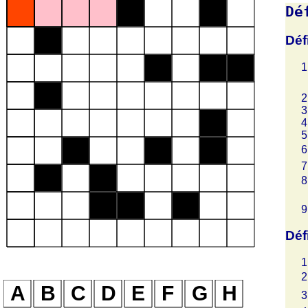
Dé
Déf
Déf