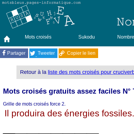
Mots croisés
Sukodu
Nombres
Partager
Tweeter
Copier le lien
Retour à la
liste des mots croisés pour cruciver
Mots croisés gratuits assez faciles N°
Grille de mots croisés force 2.
Il produira des énergies fossiles