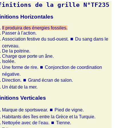
finitions de la grille N°TF235
initions Horizontales
Il produira des énergies fossiles.
Passer à l'action.
Association festive du sud-ouest.
⏹
Du sang dans le
cerveau.
De la poitrine.
Charge que porte un âne.
Isolée.
Une forme de rire.
⏹
Conjonction de coordination
négative.
Direction.
⏹
Grand écran de salon.
Un état de la mer.
initions Verticales
Marque de sportswear.
⏹
Pied de vigne.
Habitants des îles entre la Grèce et la Turquie.
Nettoyée avec de l'eau.
⏹
Tienne.