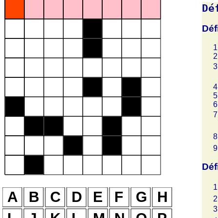
Dé
Déf
Déf