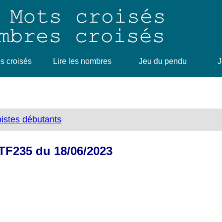
 croisés
Lire les nombres
Jeu du pendu
J
bistes débutants
 TF235 du 18/06/2023
.