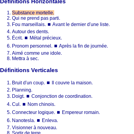
Définitions Horizontales
Substance mortelle.
Qui ne prend pas parti.
Fou marseillais.
⏹
Avant le dernier d'une liste.
Autour des dents.
Écrit.
⏹
Métal précieux.
Pronom personnel.
⏹
Après la fin de journée.
Aimé comme une idole.
Mettra à sec.
Définitions Verticales
Bruit d'un coup.
⏹
Il couvre la maison.
Planning.
Doigt.
⏹
Conjonction de coordination.
Cul.
⏹
Nom chinois.
Connecteur logique.
⏹
Empereur romain.
Nanotesla.
⏹
Enleva.
Visionner à nouveau.
Sortir de terre.