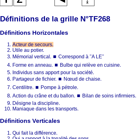
Définitions de la grille N°TF268
Définitions Horizontales
Acteur de secours.
Utile au potier.
Mémorial vertical.
⏹
Correspond à ''A LE''
Forme en anneau.
⏹
Bulbe qui relève en cuisine.
Individus sans apport pour la société.
Partageur de fichier.
⏹
Nœud de chaise.
Centilitre.
⏹
Pompe à pétrole.
Action du crâne et du ballon.
⏹
Bilan de soins infirmiers.
Désigne la discipline.
Maniaque dans les transports.
Définitions Verticales
Qui fait la différence.
Qui a rapport à la tonalité des sons.