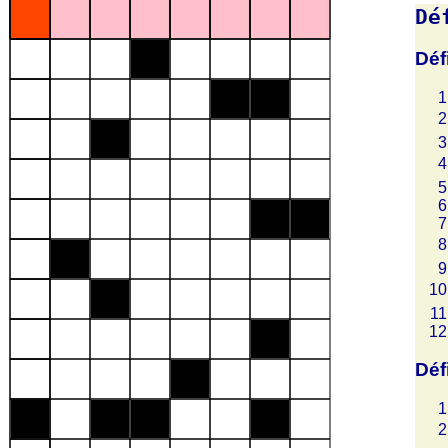
Dé
Déf
Déf