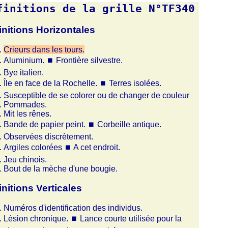
finitions de la grille N°TF340
initions Horizontales
Crieurs dans les tours.
Aluminium.
⏹
Frontière silvestre.
Bye italien.
Île en face de la Rochelle.
⏹
Terres isolées.
Susceptible de se colorer ou de changer de couleur
Pommades.
Mit les rênes.
Bande de papier peint.
⏹
Corbeille antique.
Observées discrètement.
Argiles colorées
⏹
A cet endroit.
Jeu chinois.
Bout de la mèche d'une bougie.
initions Verticales
Numéros d'identification des individus.
Lésion chronique.
⏹
Lance courte utilisée pour la