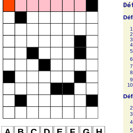
Dé
Déf
Déf