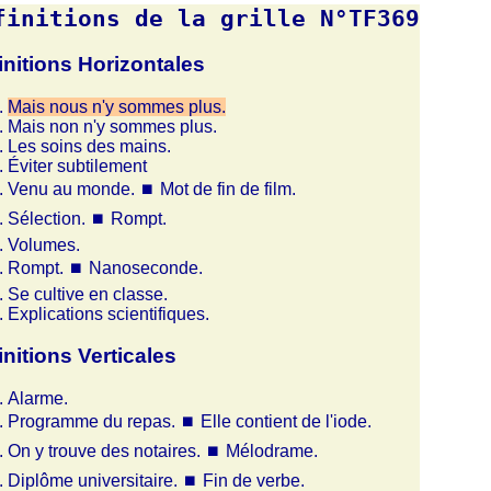
finitions de la grille N°TF369
initions Horizontales
Mais nous n'y sommes plus.
Mais non n'y sommes plus.
Les soins des mains.
Éviter subtilement
Venu au monde.
⏹
Mot de fin de film.
Sélection.
⏹
Rompt.
Volumes.
Rompt.
⏹
Nanoseconde.
Se cultive en classe.
Explications scientifiques.
initions Verticales
Alarme.
Programme du repas.
⏹
Elle contient de l'iode.
On y trouve des notaires.
⏹
Mélodrame.
Diplôme universitaire.
⏹
Fin de verbe.