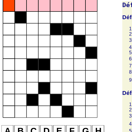
Dé
Déf
Déf