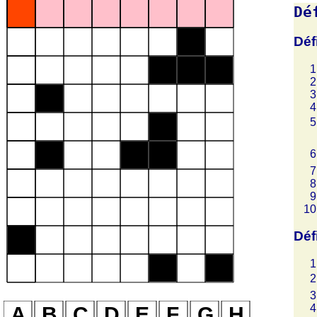
Dé
Déf
Déf