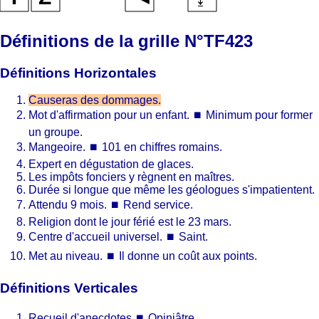
Définitions de la grille N°TF423
Définitions Horizontales
Causeras des dommages.
Mot d'affirmation pour un enfant.
⏹
Minimum pour former
un groupe.
Mangeoire.
⏹
101 en chiffres romains.
Expert en dégustation de glaces.
Les impôts fonciers y règnent en maîtres.
Durée si longue que même les géologues s'impatientent.
Attendu 9 mois.
⏹
Rend service.
Religion dont le jour férié est le 23 mars.
Centre d'accueil universel.
⏹
Saint.
Met au niveau.
⏹
Il donne un coût aux points.
Définitions Verticales
Recueil d'anecdotes
⏹
Opiniâtre.