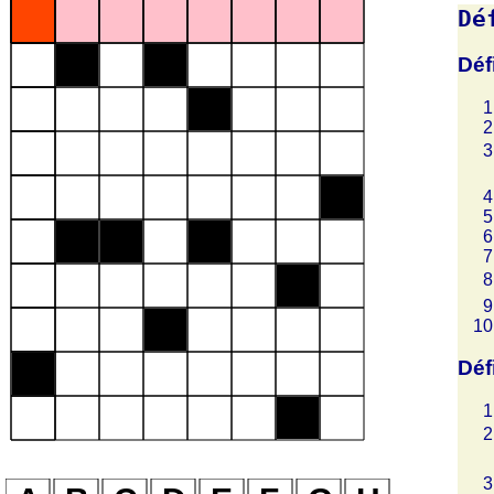
Dé
Déf
Déf