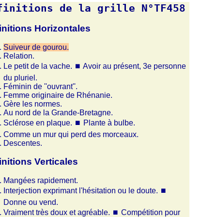
finitions de la grille N°TF458
initions Horizontales
Suiveur de gourou.
Relation.
Le petit de la vache.
⏹
Avoir au présent, 3e personne
du pluriel.
Féminin de ''ouvrant''.
Femme originaire de Rhénanie.
Gère les normes.
Au nord de la Grande-Bretagne.
Sclérose en plaque.
⏹
Plante à bulbe.
Comme un mur qui perd des morceaux.
Descentes.
initions Verticales
Mangées rapidement.
Interjection exprimant l'hésitation ou le doute.
⏹
Donne ou vend.
Vraiment très doux et agréable.
⏹
Compétition pour