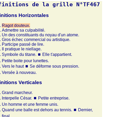
finitions de la grille N°TF467
initions Horizontales
Ragot douteux.
Admettre sa culpabilité.
Un des constituants du noyau d'un atome.
Gros échec commercial ou artistique.
Participe passé de lire.
Il pratique le niellage.
Symbole du titane.
⏹
Elle t'appartient.
Petite boite pour lunettes.
Vers le haut
⏹
Se déforme sous pression.
Versée à nouveau.
initions Verticales
Grand marcheur.
Interpelle César.
⏹
Petite entreprise.
Un homme et une femme unis.
Quand une balle est dehors au tennis.
⏹
Dernier,
final.