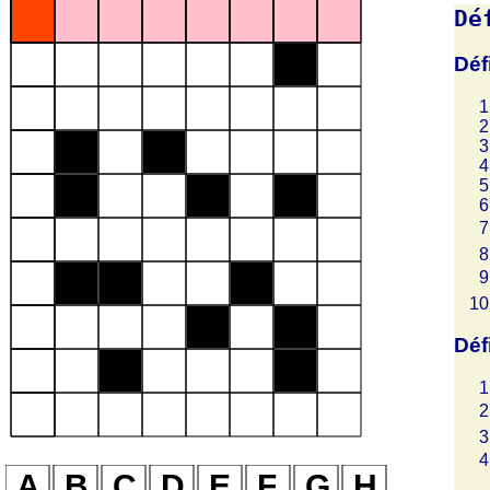
Dé
Déf
Déf