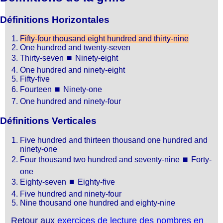
Définitions Horizontales
Fifty-four thousand eight hundred and thirty-nine
One hundred and twenty-seven
Thirty-seven
⏹
Ninety-eight
One hundred and ninety-eight
Fifty-five
Fourteen
⏹
Ninety-one
One hundred and ninety-four
Définitions Verticales
Five hundred and thirteen thousand one hundred and
ninety-one
Four thousand two hundred and seventy-nine
⏹
Forty-
one
Eighty-seven
⏹
Eighty-five
Five hundred and ninety-four
Nine thousand one hundred and eighty-nine
Retour aux
exercices de lecture des nombres en