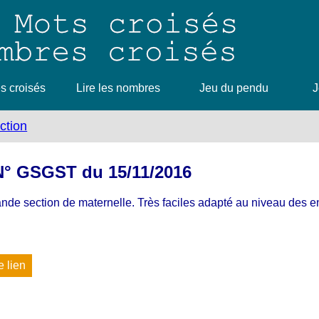
 croisés
Lire les nombres
Jeu du pendu
J
ction
 N° GSGST du 15/11/2016
ande section de maternelle. Très faciles adapté au niveau des e
e lien