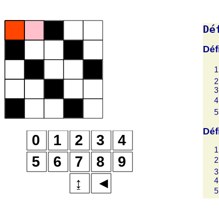
Dé
Déf
Déf