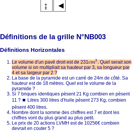
Définitions de la grille N°NB003
Définitions Horizontales
3
Le volume d'un pavé droit est de 231
. Quel serait son
c
c
m
m
3
volume si on multipliait sa hauteur par 3, sa longueur par
4 et sa largeur par 2 ?
La base de la pyramide est un carré de 24m de côté. Sa
hauteur est de 18 mètres. Quel est le volume de la
pyramide ?
Si 7 briques identiques pèsent 21 Kg combien en pèsent
11 ?
⏹
Litres 300 litres d'huile pèsent 273 Kg, combien
pèsent 400 litres.
Nombre dont la somme des chiffres est 7 et dont les
chiffres vont du plus grand au plus petit.
Le prix de 20 actions LVMH est de 10256€ combien
devrait en couter 5 ?