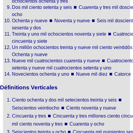
ochocientos ochenta y tres
Dos mil ciento setenta y seis
⏹
Cuarenta y tres mil dosci
ocho
Ochenta y nueve
⏹
Noventa y nueve
⏹
Seis mil doscien
sesenta y dos
Treinta y uno mil ochocientos noventa y siete
⏹
Cuatroci
cincuenta y siete
Un millón ochocientos treinta y nueve mil ciento veintidós
Ochenta y nueve
Nueve mil cuatrocientos cuarenta y nueve
⏹
Cuatrocient
setenta y nueve mil cuatrocientos setenta y uno
Novecientos ochenta y uno
⏹
Nueve mil diez
⏹
Catorce
Définitions Verticales
Ciento ochenta y dos mil setecientos treinta y seis
⏹
Seiscientos veintiocho
⏹
Ciento noventa y nueve
Cincuenta y tres
⏹
Cincuenta y tres millones ciento cinc
mil ciento noventa y tres
⏹
Cuarenta y ocho
Seiscientos treinta y ocho
⏹
Cincuenta mil quinientos set