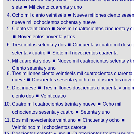
siete
⏹
Mil ciento cuarenta y uno
Ocho mil ciento veintiséis
⏹
Nueve millones ciento sesen
nueve mil ochocientos ochenta y nueve
Ciento veinticinco
⏹
Seis mil cuatrocientos cincuenta y c
⏹
Novecientos noventa y tres
Trescientos setenta y dos
⏹
Cincuenta y cuatro mil dosci
setenta y cuatro
⏹
Siete mil novecientos cuarenta
Mil cuarenta y dos
⏹
Nueve mil cuatrocientos setenta y tr
Ciento setenta y uno
Tres millones ciento veintiséis mil cuatrocientos cuarenta
nueve
⏹
Doscientos sesenta y ocho mil doscientos nove
Diecinueve
⏹
Tres millones doscientos cincuenta y uno m
ciento dos
⏹
Veinticuatro
Cuatro mil cuatrocientos treinta y nueve
⏹
Ocho mil
ochocientos sesenta y cuatro
⏹
Setenta y uno
Dos mil novecientos veintiuno
⏹
Cincuenta y ocho
⏹
Veinticinco mil ochocientos catorce
Doscientos setenta y uno
⏹
Cuatrocientos treinta y nuev