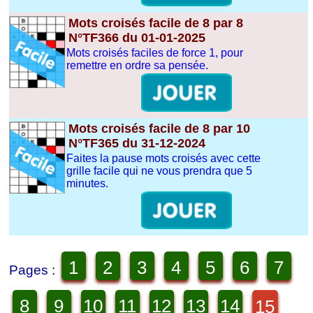
Mots croisés facile de 8 par 8
N°TF366 du 01-01-2025
Mots croisés faciles de force 1, pour
remettre en ordre sa pensée.
Mots croisés facile de 8 par 10
N°TF365 du 31-12-2024
Faites la pause mots croisés avec cette
grille facile qui ne vous prendra que 5
minutes.
1
2
3
4
5
6
7
Pages :
8
9
10
11
12
13
14
15